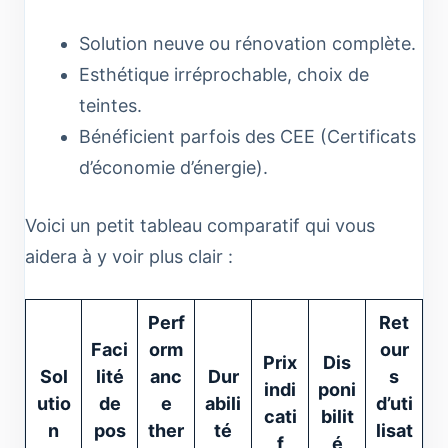
Solution neuve ou rénovation complète.
Esthétique irréprochable, choix de
teintes.
Bénéficient parfois des CEE (Certificats
d’économie d’énergie).
Voici un petit tableau comparatif qui vous
aidera à y voir plus clair :
Perf
Ret
Faci
orm
our
Prix
Dis
Sol
lité
anc
Dur
s
indi
poni
utio
de
e
abili
d’uti
cati
bilit
n
pos
ther
té
lisat
f
é