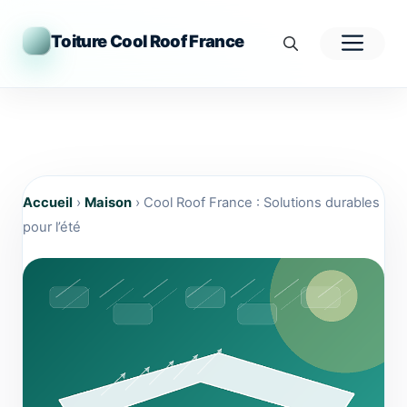
Aller
au
Men
Toiture Cool Roof France
contenu
Accueil
›
Maison
›
Cool Roof France : Solutions durables
pour l’été
Cool Roof France : Solutions durables