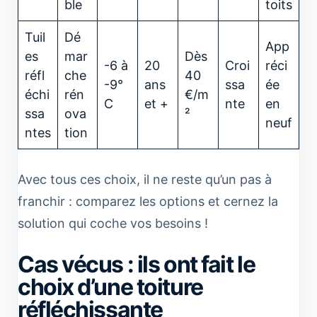
ble
toits
Tuil
Dé
App
es
mar
Dès
-6 à
20
Croi
réci
réfl
che
40
-9°
ans
ssa
ée
échi
rén
€/m
C
et +
nte
en
ssa
ova
²
neuf
ntes
tion
Avec tous ces choix, il ne reste qu’un pas à
franchir : comparez les options et cernez la
solution qui coche vos besoins !
Cas vécus : ils ont fait le
choix d’une toiture
réfléchissante