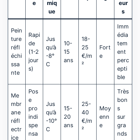
e
miq
eur
ue
s
Imm
Pein
Rapi
édia
ture
Jus
18-
de
10-
tem
réfl
qu’à
25
Fort
(1-2
15
ent
échi
-8°
€/m
e
jour
ans
perc
ssa
C
²
s)
epti
nte
ble
Pos
Très
Me
e
bon
mbr
Jus
25-
pro
15-
Moy
s
ane
qu’à
40
indi
20
enn
sur
réfl
-10°
€/m
spe
ans
e
gra
ectr
C
²
nsa
nds
ice