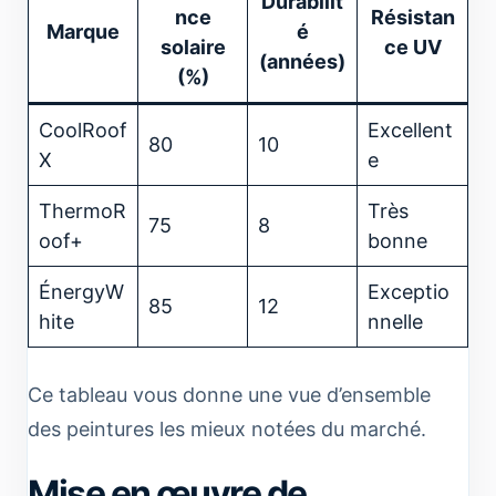
Durabilit
nce
Résistan
Marque
é
solaire
ce UV
(années)
(%)
CoolRoof
Excellent
80
10
X
e
ThermoR
Très
75
8
oof+
bonne
ÉnergyW
Exceptio
85
12
hite
nnelle
Ce tableau vous donne une vue d’ensemble
des peintures les mieux notées du marché.
Mise en œuvre de