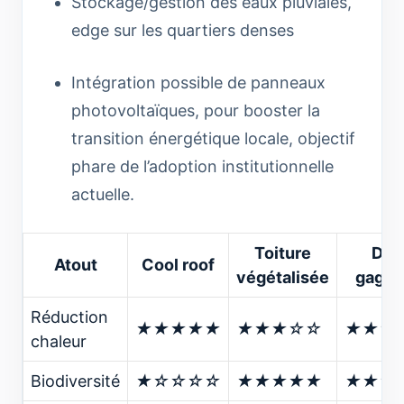
Stockage/gestion des eaux pluviales,
edge sur les quartiers denses
Intégration possible de panneaux
photovoltaïques, pour booster la
transition énergétique locale, objectif
phare de l’adoption institutionnelle
actuelle.
Toiture
Duo
Atout
Cool roof
végétalisée
gagna
Réduction
★★★★★
★★★☆☆
★★★
chaleur
Biodiversité
★☆☆☆☆
★★★★★
★★★