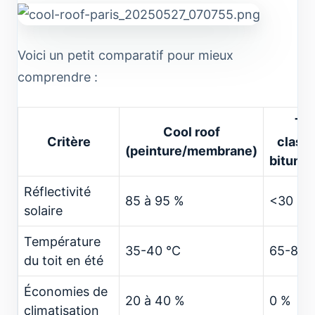
Voici un petit comparatif pour mieux
comprendre :
Toi
Cool roof
Critère
class
(peinture/membrane)
bitume
Réflectivité
85 à 95 %
<30 %
solaire
Température
35-40 °C
65-80 
du toit en été
Économies de
20 à 40 %
0 %
climatisation