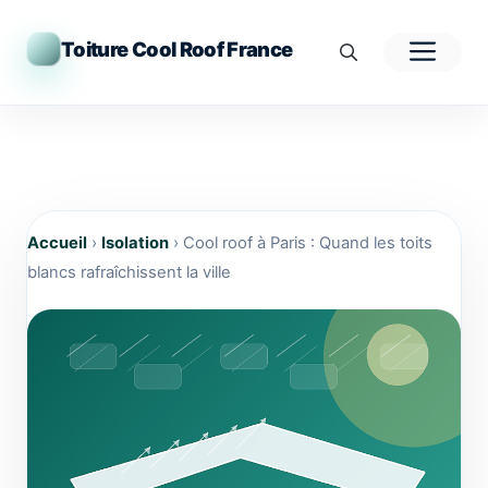
Aller
au
Men
Toiture Cool Roof France
contenu
Accueil
›
Isolation
›
Cool roof à Paris : Quand les toits
blancs rafraîchissent la ville
Cool roof à Paris : Quand les toits blancs rafraîchis