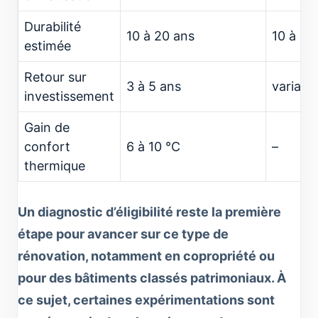
Durabilité
10 à 20 ans
10 à 20
estimée
Retour sur
3 à 5 ans
variabl
investissement
Gain de
confort
6 à 10 °C
–
thermique
Un diagnostic d’éligibilité reste la première
étape pour avancer sur ce type de
rénovation, notamment en copropriété ou
pour des bâtiments classés patrimoniaux. À
ce sujet, certaines expérimentations sont