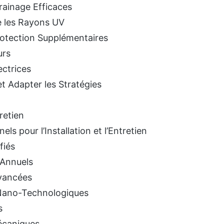
rainage Efficaces
re les Rayons UV
rotection Supplémentaires
urs
ectrices
et Adapter les Stratégies
retien
els pour l’Installation et l’Entretien
fiés
 Annuels
Avancées
Nano-Technologiques
s
écaniques