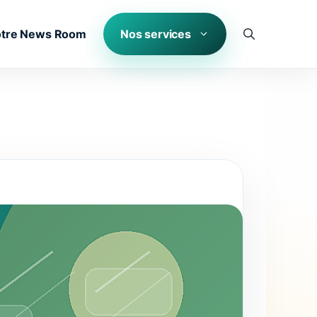
tre News Room
Nos services
12 conseils pour prolonger la durée de vie de votre peinture cool roof