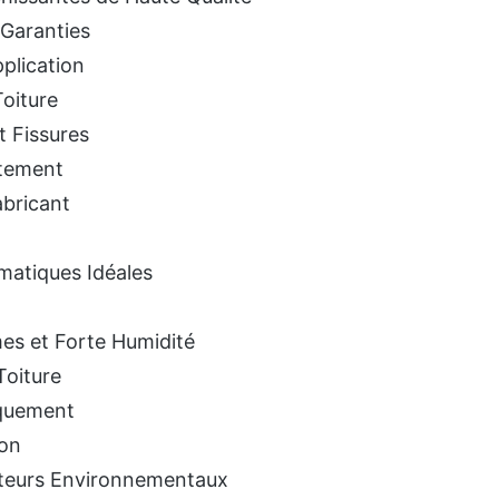
t Garanties
plication
oiture
t Fissures
ctement
abricant
imatiques Idéales
es et Forte Humidité
Toiture
iquement
ion
acteurs Environnementaux