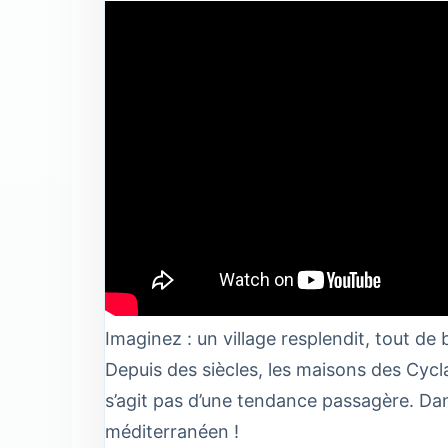
Imaginez : un village resplendit, tout de b
Depuis des siècles, les maisons des Cyclad
s’agit pas d’une tendance passagère. Dans
méditerranéen !