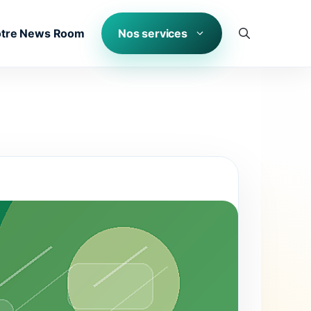
tre News Room
Nos services
Aux origines des maisons blanches des Cyclades : histoire d’un choix lumineux