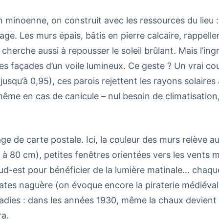
on minoenne, on construit avec les ressources du lieu : 
lage. Les murs épais, bâtis en pierre calcaire, rappellen
erche aussi à repousser le soleil brûlant. Mais l’ingr
les façades d’un voile lumineux. Ce geste ? Un vrai co
(jusqu’à 0,95), ces parois rejettent les rayons solaires 
même en cas de canicule – nul besoin de climatisation,
age de carte postale. Ici, la couleur des murs relève a
à 80 cm), petites fenêtres orientées vers les vents 
 sud-est pour bénéficier de la lumière matinale… chaque
irates naguère (on évoque encore la piraterie médiév
ladies : dans les années 1930, même la chaux devient u
ra.