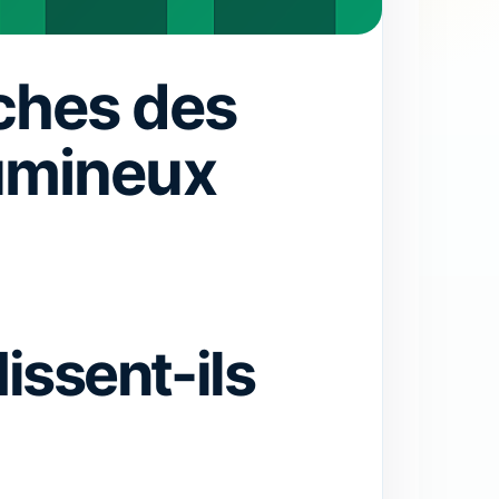
ches des
lumineux
issent-ils