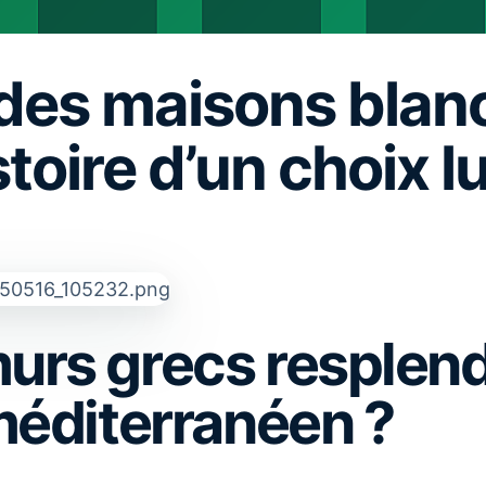
 des maisons blan
stoire d’un choix 
urs grecs resplend
 méditerranéen ?