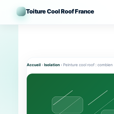
Aller
au
Toiture Cool Roof France
contenu
Accueil
›
Isolation
›
Peinture cool roof : combien 