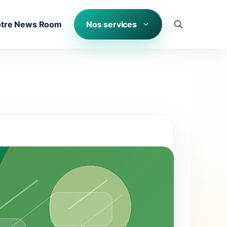
tre News Room
Nos services
Peinture cool roof : combien ça coûte au mètre carré ?