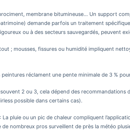
 fibrociment, membrane bitumineuse… Un support com
trimoine) demande parfois un traitement spécifique, v
goureux ou à des secteurs sauvegardés, peuvent exig
e tout ; mousses, fissures ou humidité impliquent nett
s peintures réclament une pente minimale de 3 % pour
 souvent 2 ou 3, cela dépend des recommandations d
irless possible dans certains cas).
: La pluie ou un pic de chaleur compliquent l’applica
 de nombreux pros surveillent de près la météo plusie