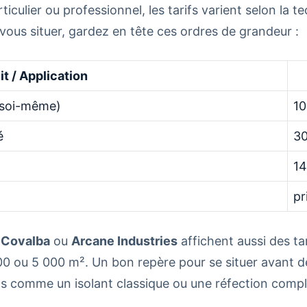
iculier ou professionnel, les tarifs varient selon la t
vous situer, gardez en tête ces ordres de grandeur :
it / Application
n soi-même)
10
é
30
14
pr
,
Covalba
ou
Arcane Industries
affichent aussi des ta
00 ou 5 000 m². Un bon repère pour se situer avant 
ns comme un isolant classique ou une réfection compl