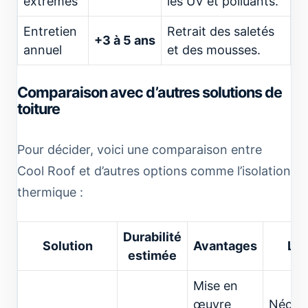
extrêmes
les UV et polluants.
Entretien
Retrait des saletés
+3 à 5 ans
annuel
et des mousses.
Comparaison avec d’autres solutions de
toiture
Pour décider, voici une comparaison entre
Cool Roof et d’autres options comme l’isolation
thermique :
Durabilité
Solution
Avantages
Lim
estimée
Mise en
œuvre
Nécess