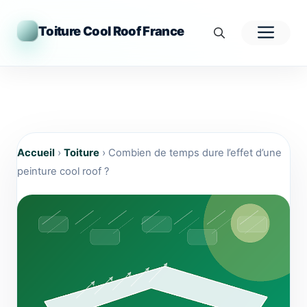
Aller
au
Men
Toiture Cool Roof France
contenu
Accueil
›
Toiture
›
Combien de temps dure l’effet d’une
peinture cool roof ?
Combien de temps dure l’effet d’une peinture cool roof ?