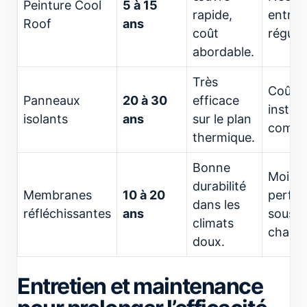
Peinture Cool
5 à 15
rapide,
entret
Roof
ans
coût
régulie
abordable.
Très
Coût é
Panneaux
20 à 30
efficace
install
isolants
ans
sur le plan
compl
thermique.
Bonne
Moins
durabilité
Membranes
10 à 20
perfo
dans les
réfléchissantes
ans
sous f
climats
chaleu
doux.
Entretien et maintenance