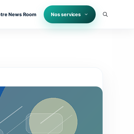
tre News Room
Nos services
Comparatif : Peinture cool roof vs toitures traditio