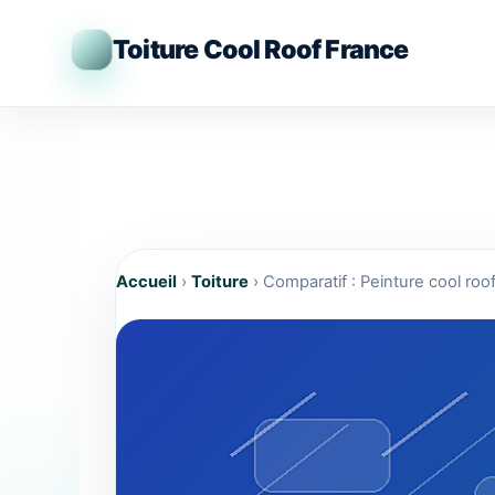
Aller
au
Toiture Cool Roof France
contenu
Accueil
›
Toiture
›
Comparatif : Peinture cool roof 